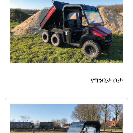
የግንባታ ቦታ