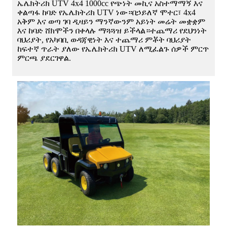
ኤሌክትሪክ UTV 4x4 1000cc የጭነት መኪና አስተማማኝ እና
ቀልጣፋ ከባድ የኤሌክትሪክ UTV ነው።በኃይለኛ ሞተር፣ 4x4
አቅም እና ወጣ ገባ ዲዛይን ማንኛውንም አይነት መሬት መቋቋም
እና ከባድ ሸክሞችን በቀላሉ ማጓጓዝ ይችላል።ተጨማሪ የደህንነት
ባህሪያት, የአካባቢ ወዳጃዊነት እና ተጨማሪ ምቾት ባህሪያት
ከፍተኛ ጥራት ያለው የኤሌክትሪክ UTV ለሚፈልጉ ሰዎች ምርጥ
ምርጫ ያደርገዋል.