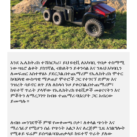
እንደ ኤሌክትሪክ ተሽከርካሪ፣ ይህ ዩቲቪ ለአካባቢ ጥበቃ ተስማሚ
ነው።ዜሮ ልቀት ያስገኛል, ብክለትን ይቀንሳል እና ንጹህ አካባቢን
ለመፍጠር አስተዋፅኦ ያደርጋል.በተጨማሪም የኤሌክትሪክ ሞተር
ከባህላዊ ውስጣዊ ማቃጠያ ሞተሮች ጋር የተገናኘ ድምጽ እና
ንዝረት ሳይኖር ጸጥ ያለ ለስላሳ ጉዞ ያቀርባል.በተጨማሪም፣
ከፍተኛ ጥራት ያላቸው የኤሌክትሪክ ዩቴቪዎች መፅናናትን እና
ምቾትን ለማረጋገጥ ከብዙ ተጨማሪ ባህሪያት ጋር አብረው
ይመጣሉ።
ለብዙ መንገደኞች ምቹ የመቀመጫ ቦታ፣ ለቀላል ጭነት እና
ማራገፊያ የሚሆን ሰፊ የጭነት አልጋ እና ለረጅም ጊዜ አገልግሎት
የሚቆይ ፍሬም ይሰጣል።በአጠቃላይ ከፍተኛ ጥራት ያለው