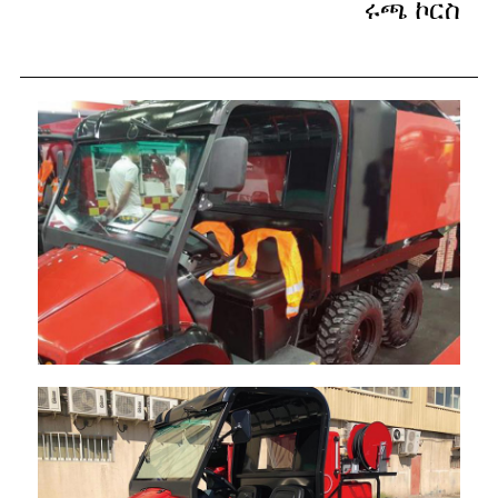
ሩጫ ኮርስ