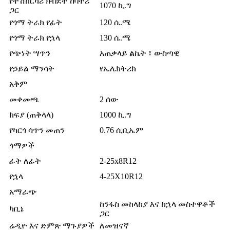
የተሽከርካሪ ክብደት ከባትሪ
1070 ኪ.ግ
ጋር
የጎማ ትራክ የፊት
120 ሴ.ሜ
የጎማ ትራክ የኋላ
130 ሴ.ሜ
የጭነት ሣጥን
አጠቃላይ ልኬት ፣ ውስጣዊ
የኃይል ማንሳት
የኤሌክትሪክ
አቅም
መቀመጫ
2 ሰው
ክፍያ (ጠቅላላ)
1000 ኪ.ግ
የካርጎ ሳጥን መጠን
0.76 ሲቢኤም
ጎማዎች
ፊት ለፊት
2-25x8R12
የኋላ
4-25X10R12
አማራጭ
ከንፋስ መከላከያ እና ከኋላ መስተዋቶች
ካቢኔ
ጋር
ሬዲዮ እና ድምጽ ማጉያዎች
ለመዝናኛ