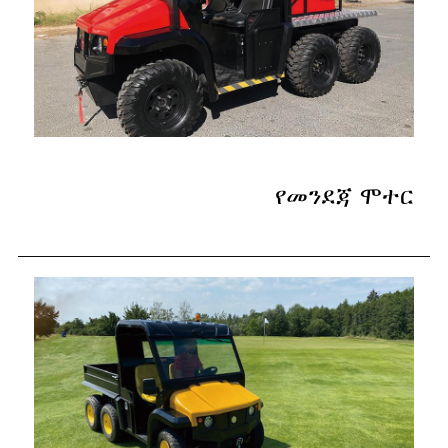
የመንደጃ ሞተር