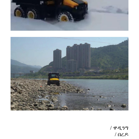
/ ዋዲንግ
/ በረዶ