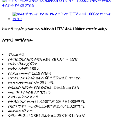
ከፍተኛ ጥራት ያለው የኤሌክትሪክ UTV 4×4 1000cc የጭነት መኪና
አጭር መግለጫ፡-
ሞኤል፡
ዋጋ
የተሽከርካሪ አይነት፡
የኤሌክትሪክ 6X4 መገልገያ
የባትሪ ቮልቴጅ፡
72v
የባትሪ አቅም፡-
180 አ
የኃይል መሙያ ጊዜ:
9 ሰዓታት
የሞተር አይነት፡-
2 ስብስቦች * 5KwAC ሞተርስ
የጉዞ ፍጥነት፡-
በሰአት 25 ኪ.ሜ
የብሬክስ አይነት፡-
የሃይድሮሊክ DiscDrum የኋላ
መሪ ዓይነት፡-
ራክ እና ፒንዮን
እገዳ - ፊት፡
ገለልተኛ
የተሽከርካሪ መጠን፡
L3230*W1580*H1380ሚሜ
የካርጎ ሣጥን መጠን፡-
L1540*W1540*H320ሚሜ
መቀመጫ፡
2 ሰው
ጎማዎች፡-
2-25X8R12(ፊት)፣4-25X10R12(የኋላ)