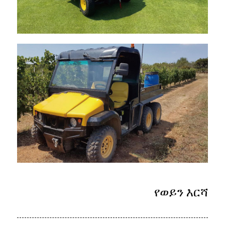
የወይን እርሻ