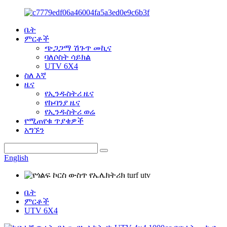
ቤት
ምርቶች
ጭጋጋማ ሽጉጥ መኪና
ባለሶስት ሳይክል
UTV 6X4
ስለ እኛ
ዜና
የኢንዱስትሪ ዜና
የኩባንያ ዜና
የኢንዱስትሪ ወሬ
የሚጠየቁ ጥያቄዎች
አግኙን
English
ቤት
ምርቶች
UTV 6X4