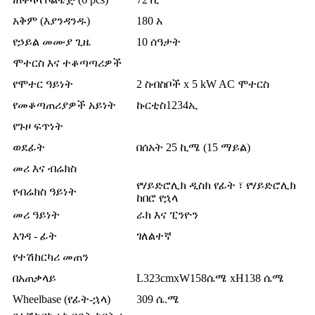
አቅም (እያንዳንዱ)
180 አ
የኃይል መሙያ ጊዜ
10 ሰዓታት
ሞተርስ እና ተቆጣጣሪዎች
የሞተር ዓይነት
2 ስብስቦች x 5 kW AC ሞተርስ
የመቆጣጠሪያዎች አይነት
ኩርቲስ1234ኢ
የጉዞ ፍጥነት
ወደፊት
በሰአት 25 ኪሜ (15 ማይል)
መሪ እና ብሬክስ
የሃይድሮሊክ ዲስክ የፊት ፣ የሃይድሮሊክ
የብሬክስ ዓይነት
ከበሮ የኋላ
መሪ ዓይነት
ራክ እና ፒንዮን
እገዳ - ፊት
ገለልተኛ
የተሽከርካሪ መጠን
በአጠቃላይ
L323cmxW158ሴሜ xH138 ሴሜ
Wheelbase (የፊት-ኋላ)
309 ሴ.ሜ