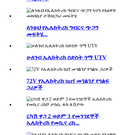
ለንፁህ የኤሌክትሪክ ግብርና ጭጋግ
መፍትሄ...
ሁለገብ ኤሌክትሪክ ስድስት ጎማ UTV
72V የኤሌክትሪክ turf መገልገያ የጎልፍ
ጋሪዎች
ርካሽ ዋጋ 2 ወይም 3 የመንገደኞች
ኤሌክትሪክ የመኪና ሪክ...