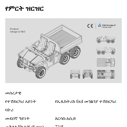
የምርት ዝርዝር
መሰረታዊ
የተሽከርካሪ አይነት
የኤሌክትሪክ 6x4 መገልገያ ተሽከርካሪ
ባትሪ
መደበኛ ዓይነት
እርሳስ-አሲድ
ጠቅላላ ቮልቴጅ (6 pcs)
72 ቪ