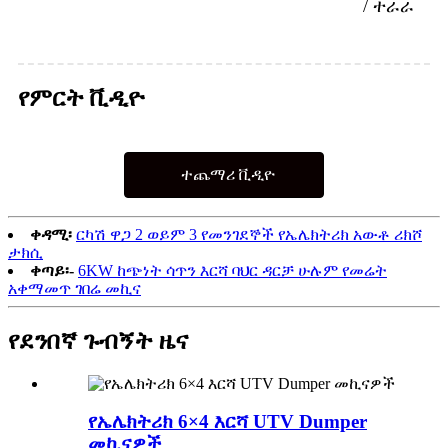
/ ተራራ
የምርት ቪዲዮ
ተጨማሪ ቪዲዮ
ቀዳሚ፡
ርካሽ ዋጋ 2 ወይም 3 የመንገደኞች የኤሌክትሪክ አውቶ ሪክሾ
ታክሲ
ቀጣይ፡-
6KW ከጭነት ሳጥን እርሻ ባህር ዳርቻ ሁሉም የመሬት
አቀማመጥ ገበሬ መኪና
የደንበኛ ጉብኝት ዜና
የኤሌክትሪክ 6×4 እርሻ UTV Dumper
መኪናዎች