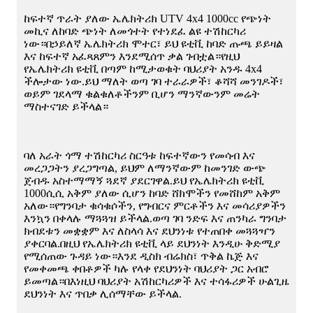
ከፍተኛ ጥራት ያለው ኤሌክትሪክ UTV 4x4 1000cc የጭነት
መኪና ለከባድ ጭነት ለመጎተት የተነደፈ ልዩ ተሽከርካሪ
ነው።በኃይለኛ ኤሌክትሪክ ሞተር፣ ይህ ዩቲቪ ከባድ ጡጫ ይይዛል
እና ከፍተኛ አፈጻጸምን እንደሚሰጥ ቃል ገብቷል።የዚህ
የኤሌክትሪክ ዩቲቪ በጣም ከሚታወቁት ባህሪያት አንዱ 4x4
ችሎታው ነው.ይህ ማለት ወጣ ገባ ተራራዎች፣ ቆሻሻ መንገዶች፣
ወይም ገደላማ ቁልቁለቶችንም ቢሆን ማንኛውንም መሬት
ማስተናገድ ይችላል።
ባለ አራት ጎማ ተሽከርካሪ ስርዓቱ ከፍተኛውን የመሳብ እና
መረጋጋትን ያረጋግጣል, ይህም ለማንኛውም ከመንገድ ውጭ
ጀብዱ አስተማማኝ ጓደኛ ያደርገዋል.ይህ የኤሌክትሪክ ዩቲቪ
1000ሲሲ አቅም ያለው ሲሆን ከባድ ሸክሞችን የመሸከም አቅም
አለው።የግንባታ ቁሳቁሶችን, የግብርና ምርቶችን እና መሳሪያዎችን
እንኳን በቀላሉ ማጓጓዝ ይችላል.ወጣ ገባ ንድፍ እና ጠንካራ ግንባታ
ክብደቱን መቋቋም እና ለስላሳ እና ደህንነቱ የተጠበቀ መጓጓዣን
ያቀርባል.በዚህ የኤሌክትሪክ ዩቲቪ ላይ ደህንነት እንዲሁ ቅድሚያ
የሚሰጠው ጉዳይ ነው።እንደ ዲስክ ብሬክስ፣ ጥቅል ኬጅ እና
የመቀመጫ ቀበቶዎች ካሉ የላቀ የደህንነት ባህሪያት ጋር አብሮ
ይመጣል።በእነዚህ ባህሪያት አሽከርካሪዎች እና ተሳፋሪዎች ሁልጊዜ
ደህንነት እና ጥበቃ ሊሰማቸው ይችላል.