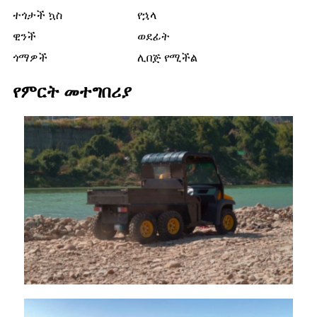
ተጎታች ኳስ
የኋላ
ዊንች
ወደፊት
ጎማዎች
ሊበጅ የሚችል
የምርት መተግበሪያ