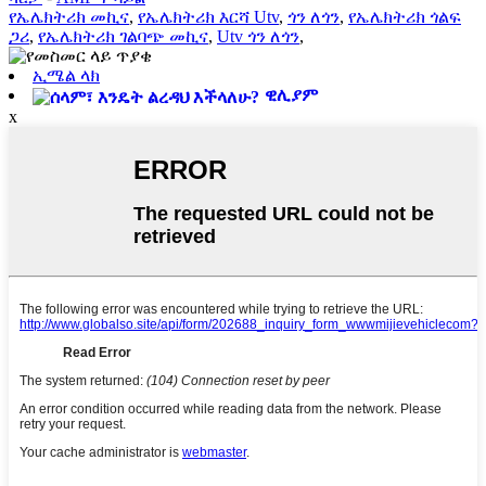
የኤሌክትሪክ መኪና
,
የኤሌክትሪክ እርሻ Utv
,
ጎን ለጎን
,
የኤሌክትሪክ ጎልፍ
ጋሪ
,
የኤሌክትሪክ ገልባጭ መኪና
,
Utv ጎን ለጎን
,
ኢሜል ላክ
ዊሊያም
x