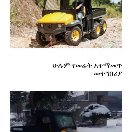
ሁሉም የመሬት አቀማመጥ
መተግበሪያ