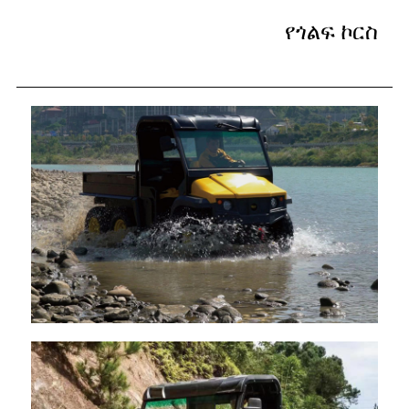
የጎልፍ ኮርስ