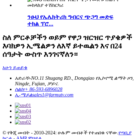
ንፁህ የኤሌክትሪክ ግብርና ጭጋግ መድፍ
ተክል ፕሮ...
ስለ ምርቶቻችን ወይም የዋጋ ዝርዝር ጥያቄዎች
እባክዎን ኢሜልዎን ለእኛ ይተዉልን እና በ24
ሰዓታት ውስጥ እንገናኛለን።
አሁን ይጠይቁ
አድራሻ፡-
NO.11 Shugang RD., Dongqiao የኢኮኖሚ ልማት ዞን,
Ningde, Fujian, ቻይና.
ስልክ፡
+ 86-593-6896028
ኢ-ሜይል
sales1@farmutv.com
© የቅጂ መብት - 2010-2024: ሁሉም መብቶች የተጠበቁ ናቸው.
የጣቢያ
ካርታ
-
AMP ሞባይል