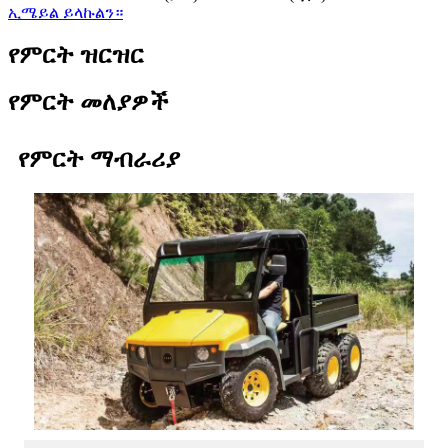
ኢሜይል ይላኩልን።
የምርት ዝርዝር
የምርት መለያዎች
የምርት ማብራሪያ