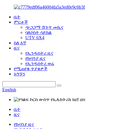
ቤት
ምርቶች
ጭጋጋማ ሽጉጥ መኪና
ባለሶስት ሳይክል
UTV 6X4
ስለ እኛ
ዜና
የኢንዱስትሪ ዜና
የኩባንያ ዜና
የኢንዱስትሪ ወሬ
የሚጠየቁ ጥያቄዎች
አግኙን
English
ቤት
ዜና
የኩባንያ ዜና