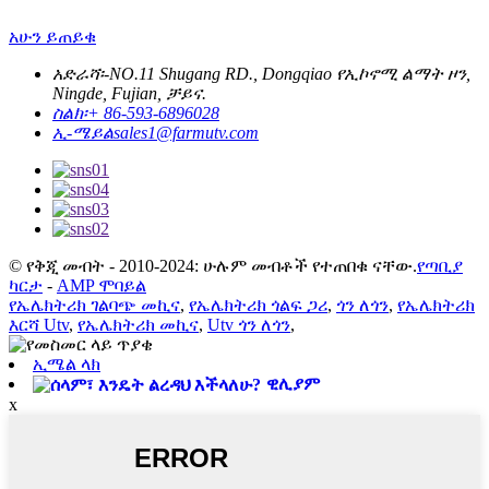
አሁን ይጠይቁ
አድራሻ፡-
NO.11 Shugang RD., Dongqiao የኢኮኖሚ ልማት ዞን,
Ningde, Fujian, ቻይና.
ስልክ፡
+ 86-593-6896028
ኢ-ሜይል
sales1@farmutv.com
© የቅጂ መብት - 2010-2024: ሁሉም መብቶች የተጠበቁ ናቸው.
የጣቢያ
ካርታ
-
AMP ሞባይል
የኤሌክትሪክ ገልባጭ መኪና
,
የኤሌክትሪክ ጎልፍ ጋሪ
,
ጎን ለጎን
,
የኤሌክትሪክ
እርሻ Utv
,
የኤሌክትሪክ መኪና
,
Utv ጎን ለጎን
,
ኢሜል ላክ
ዊሊያም
x