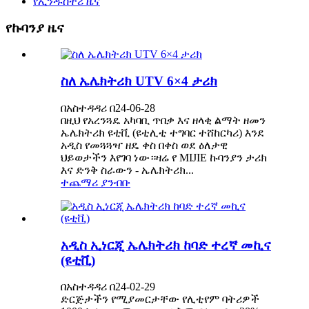
የኢንዱስትሪ ዜና
የኩባንያ ዜና
ስለ ኤሌክትሪክ UTV 6×4 ታሪክ
በአስተዳዳሪ በ24-06-28
በዚህ የአረንጓዴ አካባቢ ጥበቃ እና ዘላቂ ልማት ዘመን
ኤሌክትሪክ ዩቲቪ (ዩቲሊቲ ተግባር ተሸከርካሪ) እንደ
አዲስ የመጓጓዣ ዘዴ ቀስ በቀስ ወደ ዕለታዊ
ህይወታችን እየገባ ነው።ዛሬ የ MIJIE ኩባንያን ታሪክ
እና ድንቅ ስራውን - ኤሌክትሪክ...
ተጨማሪ ያንብቡ
አዲስ ኢነርጂ ኤሌክትሪክ ከባድ ተረኛ መኪና
(ዩቲቪ)
በአስተዳዳሪ በ24-02-29
ድርጅታችን የሚያመርታቸው የሊቲየም ባትሪዎች