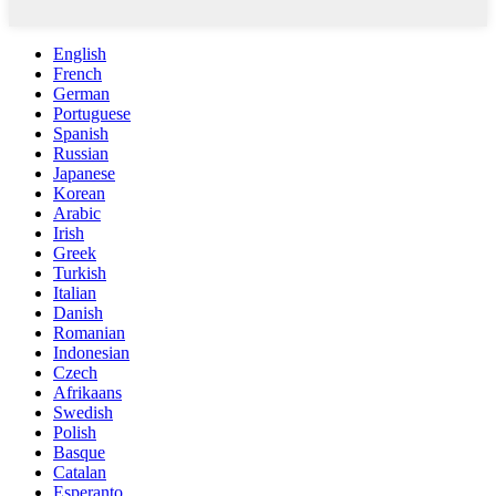
English
French
German
Portuguese
Spanish
Russian
Japanese
Korean
Arabic
Irish
Greek
Turkish
Italian
Danish
Romanian
Indonesian
Czech
Afrikaans
Swedish
Polish
Basque
Catalan
Esperanto