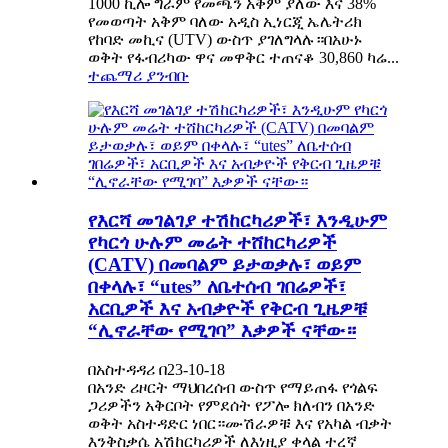
1000 ኪሎ ግራም የመጫን አቅም ያለው እና 38%
የመወጣት አቅም ባለው አዲስ ኢነርጂ ኤሌትሪክ
የከባድ መኪና (UTV) ውስጥ ያገለግላሉ።በአሁኑ
ወቅት የፋብሪካው ዋና መዋቅር ተጠናቆ 30,860 ካሬ...
ተጨማሪ ያንብቡ
የእርሻ መገልገያ ተሽከርካሪዎች፣ እንዲሁም
የካርጎ ሁሉም መሬት ተሸከርካሪዎች
(CATV) በመባልም ይታወቃሉ፣ ወይም
በቀላሉ፣ “utes” ለቤተሰብ ገበሬዎች፣
አርቢዎች እና አብቃዮች የቅርብ ጊዜዎቹ
“ሊኖራቸው የሚገባ” እቃዎች ናቸው።
በአስተዳዳሪ በ23-10-18
በአንድ ሪዞርት ማህበረሰብ ውስጥ የማይጠፋ የጎልፍ
ጋሪዎችን አቅርቦት የምደሰት የፖሎ ክለብን በአንድ
ወቅት አስተዳድር ነበር።ሙሽራዎቹ እና የአካል ብቃት
እንቅስቃሴ አሽከርካሪዎች ለእነዚያ ቀላል ተረኛ