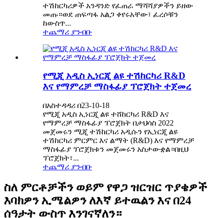
ተሽከርካሪዎች አንዳንድ የፈጠራ ማሻሻያዎችን ይዘው
መጡ።ወደ ጠፍጣፋ አልጋ ቀየሩአቸው፣ ፈረሶቹን
ከውስጥ...
ተጨማሪ ያንብቡ
የሚጂ አዲስ ኢነርጂ ልዩ ተሽከርካሪ R&D
እና የማምረቻ ማስፋፊያ ፕሮጀክት ተጀመረ
በአስተዳዳሪ በ23-10-18
የሚጂ አዲስ ኢነርጂ ልዩ ተሸከርካሪ R&D እና
የማምረቻ ማስፋፊያ ፕሮጀክት በታህሳስ 2022
መጀመሩን ሚጂ ተሽከርካሪ አዲሱን የኢነርጂ ልዩ
ተሽከርካሪ ምርምር እና ልማት (R&D) እና የማምረቻ
ማስፋፊያ ፕሮጀክቱን መጀመሩን አስታውቋል።በዚህ
ፕሮጀክት፣...
ተጨማሪ ያንብቡ
ስለ ምርቶቻችን ወይም የዋጋ ዝርዝር ጥያቄዎች
እባክዎን ኢሜልዎን ለእኛ ይተዉልን እና በ24
ሰዓታት ውስጥ እንገናኛለን።