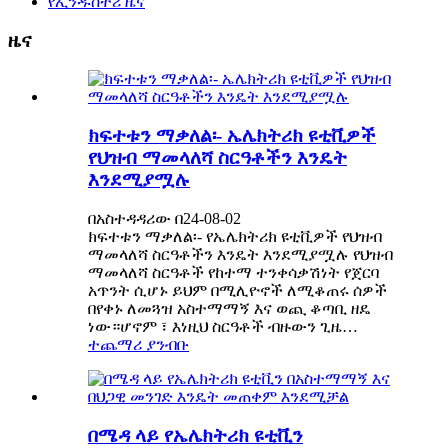
የኢንዱስትሪ ዜና
ዜና
ክፍተቱን ማቃለል፡- ኤሌክትሪክ ዩቲቪዎች
የህዝብ ማመላለሻ ስርዓቶችን እንዴት
እንደሚያሟሉ
በአስተዳዳሪው በ24-08-02
ክፍተቱን ማቃለል፡- የኤሌክትሪክ ዩቲቪዎች የህዝብ
ማመላለሻ ስርዓቶችን እንዴት እንደሚያሟሉ የህዝብ
ማመላለሻ ስርዓቶች የከተማ ተንቀሳቃሽነት የጀርባ
አጥንት ሲሆኑ ይህም በሚሊዮኖች ለሚቆጠሩ ሰዎች
በየቀኑ ለመጓዝ አስተማማኝ እና ወጪ ቆጣቢ ዘዴ
ነው።ሆኖም ፣ እነዚህ ስርዓቶች ብዙውን ጊዜ…
ተጨማሪ ያንብቡ
በሜዳ ላይ የኤሌክትሪክ ዩቲቪን