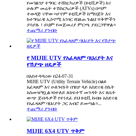
የመገልገያ ተግባር ተሸከርካሪዎች (ዩቲቪዎች) እና
ሁሉም መሬት ተሽከርካሪዎች (ATVs) በጣም
ተወዳጅ ናቸው።ሆኖም ዩቲቪዎች ከማበጀት እና
ከተግባራዊ ኢኮኖሚ አንፃር የበለጠ ጉልህ ጥቅሞችን
ያሳያሉ ፣ ይህም የመጀመሪያ ምርጫ ያደርጋቸዋል።
ተጨማሪ ያንብቡ
የ MIJIE UTV የአፈጻጸም ባህሪያት እና
የሽያጭ ዘዴዎች
በአስተዳዳሪው በ24-07-31
MIJIE UTV (Utility Terrain Vehicle) በልዩ
አፈጻጸም እና ሁለገብነት በገበያ ላይ አስደናቂ ስኬት
አስመዝግቧል።በተለይ ለከፍተኛ መንዳት እና ለቤት
ውጭ ጀብዱዎች የተነደፈ ይህ ዩቲቪ ከብዙ አስደናቂ
የአፈጻጸም ባህሪያት ጋር አብሮ ይመጣል።...
ተጨማሪ ያንብቡ
MIJIE 6X4 UTV ጥቅም