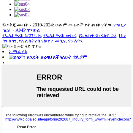
© የቅጂ መብት - 2010-2024: ሁሉም መብቶች የተጠበቁ ናቸው.
የጣቢያ
ካርታ
-
AMP ሞባይል
የኤሌክትሪክ እርሻ Utv
,
የኤሌክትሪክ መኪና
,
የኤሌክትሪክ ጎልፍ ጋሪ
,
Utv
ጎን ለጎን
,
የኤሌክትሪክ ገልባጭ መኪና
,
ጎን ለጎን
,
ኢሜል ላክ
ዊሊያም
x