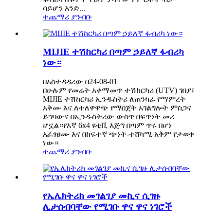
ሳይሆን አንድ...
ተጨማሪ ያንብቡ
MIJIE ተሽከርካሪ በጣም ኃይለኛ ፋብሪካ
ነው።
በአስተዳዳሪው በ24-08-01
በሁሉም የመሬት አቀማመጥ ተሽከርካሪ (UTV) ገበያ፣
MIJIE ተሽከርካሪ ኢንዱስትሪ ለጠንካራ የማምረት
አቅሙ እና ለተለዋዋጭ የማበጀት አገልግሎት ምስጋና
ይግባውና በኢንዱስትሪው ውስጥ በፍጥነት መሪ
ሆኗል።የእኛ 6x4 ዩቲቪ እጅግ በጣም ጥሩ በሆነ
አፈፃፀሙ እና በከፍተኛ ጭነት-ተሸካሚ አቅም የታወቀ
ነው።
ተጨማሪ ያንብቡ
የኤሌክትሪክ መገልገያ መኪና ሲገዙ
ሊታሰብባቸው የሚገቡ ዋና ዋና ነገሮች