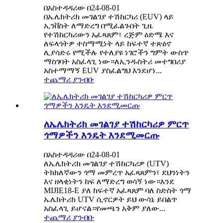
በአስተዳዳሪው በ24-08-01
በኤሌክትሪክ መገልገያ ተሽከርካሪ (EUV) ላይ
ኢንቨስት ለማድረግ በሚፈልጉበት ጊዜ
የተሽከርካሪውን አፈጻጸም፣ ረጅም ዕድሜ እና
ለፍላጎትዎ ተስማሚነት ላይ ከፍተኛ ተጽዕኖ
ሊያሳድሩ የሚችሉ የተለያዩ ነገሮችን ግምት ውስጥ
ማስገባት አስፈላጊ ነው።ለኢንዱስትሪ መተግበሪያ
አስተማማኝ EUV ያስፈልግህ እንደሆነ...
ተጨማሪ ያንብቡ
ለኤሌክትሪክ መገልገያ ተሽከርካሪዎ ምርጥ
ጎማዎችን እንዴት እንደሚመርጡ
በአስተዳዳሪው በ24-08-01
ለኤሌክትሪክ መገልገያ ተሽከርካሪዎ (UTV)
ትክክለኛውን ጎማ መምረጥ አፈጻጸምን፣ ደህንነትን
እና ዘላቂነትን ከፍ ለማድረግ ወሳኝ ነው።እንደ
MIJIE18-E ያለ ከፍተኛ አፈጻጸም ባለ ስድስት ጎማ
ኤሌክትሪክ UTV ሲኖርዎት ይህ ውሳኔ ይበልጥ
አስፈላጊ ይሆናል።የመጫን አቅም ያለው...
ተጨማሪ ያንብቡ