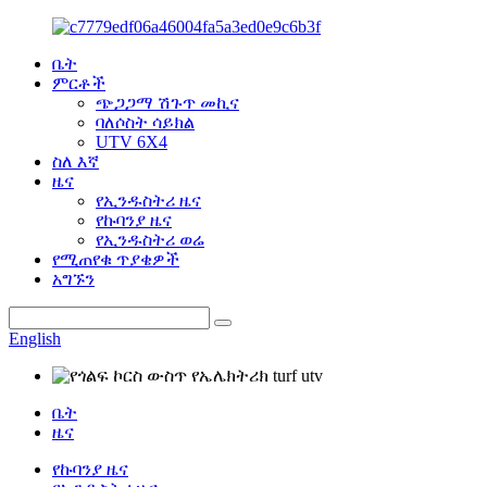
ቤት
ምርቶች
ጭጋጋማ ሽጉጥ መኪና
ባለሶስት ሳይክል
UTV 6X4
ስለ እኛ
ዜና
የኢንዱስትሪ ዜና
የኩባንያ ዜና
የኢንዱስትሪ ወሬ
የሚጠየቁ ጥያቄዎች
አግኙን
English
ቤት
ዜና
የኩባንያ ዜና