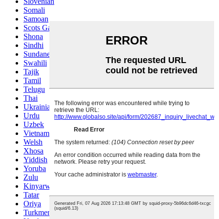
Slovenian
Somali
Samoan
Scots Gaelic
Shona
Sindhi
Sundanese
Swahili
Tajik
Tamil
Telugu
Thai
Ukrainian
Urdu
Uzbek
Vietnamese
Welsh
Xhosa
Yiddish
Yoruba
Zulu
Kinyarwanda
Tatar
Oriya
Turkmen