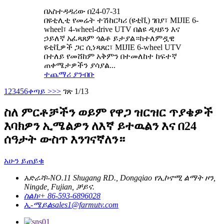
በአስተዳዳሪው በ24-07-31
በዩቲሊቲ የመሬት ተሽከርካሪ (ዩቲቪ) ገበያ፣ MIJIE 6-
wheel፣ 4-wheel-drive UTV በልዩ ዲዛይን እና
ኃይለኛ አፈጻጸም ጎልቶ ይታያል።ከተለምዷዊ
ዩቲቪዎች ጋር ሲነጻጸር፣ MIJIE 6-wheel UTV
በተለይ የመሸከም አቅምን በተመለከተ ከፍተኛ
ጠቀሜታዎችን ያሳያል...
ተጨማሪ ያንብቡ
1
2
3
4
5
6
ቀጣይ >
>>
ገጽ 1/13
ስለ ምርቶቻችን ወይም የዋጋ ዝርዝር ጥያቄዎች
እባክዎን ኢሜልዎን ለእኛ ይተዉልን እና በ24
ሰዓታት ውስጥ እንገናኛለን።
አሁን ይጠይቁ
አድራሻ፡-
NO.11 Shugang RD., Dongqiao የኢኮኖሚ ልማት ዞን,
Ningde, Fujian, ቻይና.
ስልክ፡
+ 86-593-6896028
ኢ-ሜይል
sales1@farmutv.com