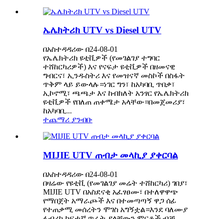
ኤሌክትሪክ UTV vs Diesel UTV
በአስተዳዳሪው በ24-08-01
የኤሌክትሪክ ዩቲቪዎች (የመገልገያ ተግባር
ተሸከርካሪዎች) እና የናፍታ ዩቲቪዎች በዘመናዊ
ግብርና፣ ኢንዱስትሪ እና የመዝናኛ መስኮች በስፋት
ጥቅም ላይ ይውላሉ።ነገር ግን፣ ከአካባቢ ጥበቃ፣
ኢኮኖሚ፣ ጫጫታ እና ከብክለት አንፃር የኤሌክትሪክ
ዩቲቪዎች የበለጠ ጠቀሜታ አላቸው።በመጀመሪያ፣
ከአካባቢ...
ተጨማሪ ያንብቡ
MIJIE UTV ጠብታ መላኪያ ያቀርባል
በአስተዳዳሪው በ24-08-01
በዛሬው የዩቲቪ (የመገልገያ መሬት ተሸከርካሪ) ገበያ፣
MIJIE UTV በአስደናቂ አፈፃፀሙ፣ በተለዋዋጭ
የማበጀት አማራጮች እና በተመጣጣኝ ዋጋ ሰፊ
የተጠቃሚ መሰረትን ሞገስ አግኝቷል።እንደ ባለሙያ
ፋብሪካ ከፍተኛ ጥራት ያላቸውን ምርቶች ብቻ