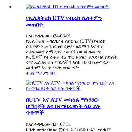
የኤሌክትሪክ UTV የብሬክ ሲስተምን
መጠበቅ
በአስተዳዳሪው በ24-08-01
የኤሌትሪክ መገልገያ ተሽከርካሪ (UTV) የብሬክ
ሲስተምን መንከባከብ ረጅም ዕድሜን እና ጥሩ
አፈፃፀሙን ለማረጋገጥ ወሳኝ ነው።ከዘመናዊ
ዩቲቪዎች የተራቀቀ ተፈጥሮ አንፃር፣ እንደ ባለ ስድስት
ጎማ ኤሌክትሪክ ሞዴላችን እስከ 1000 ኪሎግራም
መሸከም እና ተዳፋት መውጣት...
ተጨማሪ ያንብቡ
በUTV እና ATV መካከል ማነፃፀር፡
በማበጀት እና በተግባራዊነት ላይ ያሉ
ጥቅሞች
በአስተዳዳሪው በ24-07-31
ከቤት ውጭ ባለው ጀብዱ እና ከባድ ስራ፣ ሁለቱም