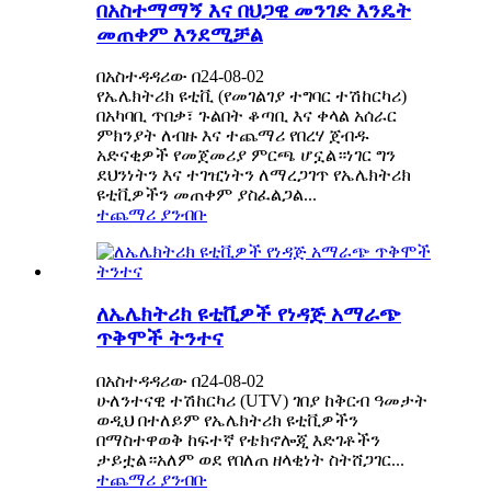
በአስተማማኝ እና በህጋዊ መንገድ እንዴት
መጠቀም እንደሚቻል
በአስተዳዳሪው በ24-08-02
የኤሌክትሪክ ዩቲቪ (የመገልገያ ተግባር ተሽከርካሪ)
በአካባቢ ጥበቃ፣ ጉልበት ቆጣቢ እና ቀላል አሰራር
ምክንያት ለብዙ እና ተጨማሪ የበረሃ ጀብዱ
አድናቂዎች የመጀመሪያ ምርጫ ሆኗል።ነገር ግን
ደህንነትን እና ተገዢነትን ለማረጋገጥ የኤሌክትሪክ
ዩቲቪዎችን መጠቀም ያስፈልጋል...
ተጨማሪ ያንብቡ
ለኤሌክትሪክ ዩቲቪዎች የነዳጅ አማራጭ
ጥቅሞች ትንተና
በአስተዳዳሪው በ24-08-02
ሁለንተናዊ ተሽከርካሪ (UTV) ገበያ ከቅርብ ዓመታት
ወዲህ በተለይም የኤሌክትሪክ ዩቲቪዎችን
በማስተዋወቅ ከፍተኛ የቴክኖሎጂ እድገቶችን
ታይቷል።አለም ወደ የበለጠ ዘላቂነት ስትሸጋገር...
ተጨማሪ ያንብቡ