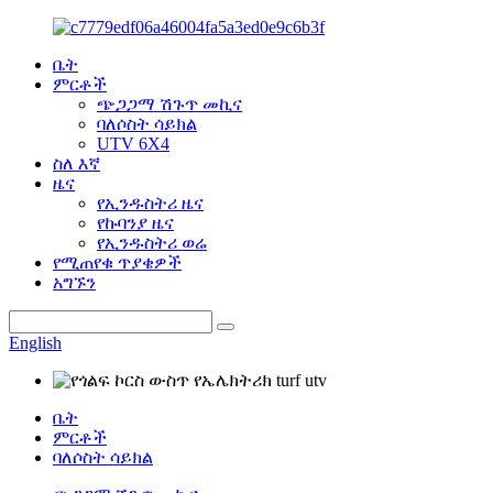
ቤት
ምርቶች
ጭጋጋማ ሽጉጥ መኪና
ባለሶስት ሳይክል
UTV 6X4
ስለ እኛ
ዜና
የኢንዱስትሪ ዜና
የኩባንያ ዜና
የኢንዱስትሪ ወሬ
የሚጠየቁ ጥያቄዎች
አግኙን
English
ቤት
ምርቶች
ባለሶስት ሳይክል