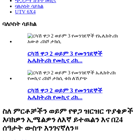
ጭጋጋማ ሽጉጥ መኪና
ባለሶስት ሳይክል
UTV 6X4
ባለሶስት ሳይክል
ርካሽ ዋጋ 2 ወይም 3 የመንገደኞች
ኤሌክትሪክ የመኪና ሪክ...
ርካሽ ዋጋ 2 ወይም 3 የመንገደኞች
ኤሌክትሪክ የመኪና ሪክ...
ስለ ምርቶቻችን ወይም የዋጋ ዝርዝር ጥያቄዎች
እባክዎን ኢሜልዎን ለእኛ ይተዉልን እና በ24
ሰዓታት ውስጥ እንገናኛለን።