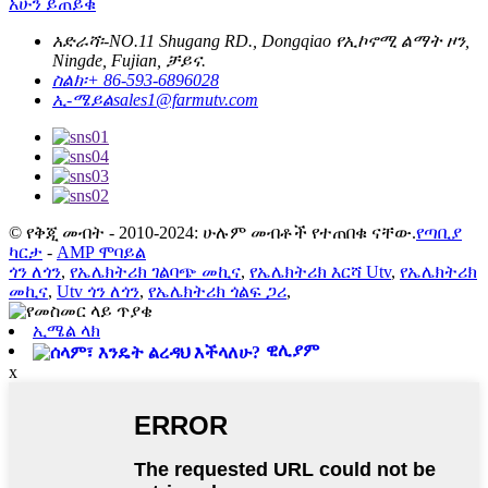
አሁን ይጠይቁ
አድራሻ፡-
NO.11 Shugang RD., Dongqiao የኢኮኖሚ ልማት ዞን,
Ningde, Fujian, ቻይና.
ስልክ፡
+ 86-593-6896028
ኢ-ሜይል
sales1@farmutv.com
© የቅጂ መብት - 2010-2024: ሁሉም መብቶች የተጠበቁ ናቸው.
የጣቢያ
ካርታ
-
AMP ሞባይል
ጎን ለጎን
,
የኤሌክትሪክ ገልባጭ መኪና
,
የኤሌክትሪክ እርሻ Utv
,
የኤሌክትሪክ
መኪና
,
Utv ጎን ለጎን
,
የኤሌክትሪክ ጎልፍ ጋሪ
,
ኢሜል ላክ
ዊሊያም
x