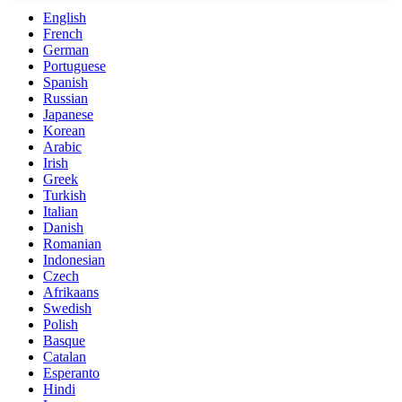
English
French
German
Portuguese
Spanish
Russian
Japanese
Korean
Arabic
Irish
Greek
Turkish
Italian
Danish
Romanian
Indonesian
Czech
Afrikaans
Swedish
Polish
Basque
Catalan
Esperanto
Hindi