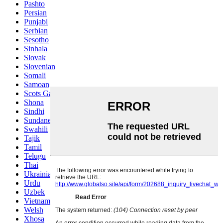
Pashto
Persian
Punjabi
Serbian
Sesotho
Sinhala
Slovak
Slovenian
Somali
Samoan
Scots Gaelic
Shona
Sindhi
Sundanese
Swahili
Tajik
Tamil
Telugu
Thai
Ukrainian
Urdu
Uzbek
Vietnamese
Welsh
Xhosa