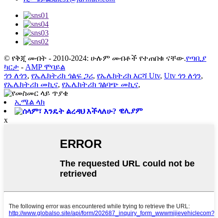
© የቅጂ መብት - 2010-2024: ሁሉም መብቶች የተጠበቁ ናቸው.
የጣቢያ
ካርታ
-
AMP ሞባይል
ጎን ለጎን
,
የኤሌክትሪክ ጎልፍ ጋሪ
,
የኤሌክትሪክ እርሻ Utv
,
Utv ጎን ለጎን
,
የኤሌክትሪክ መኪና
,
የኤሌክትሪክ ገልባጭ መኪና
,
ኢሜል ላክ
ዊሊያም
x