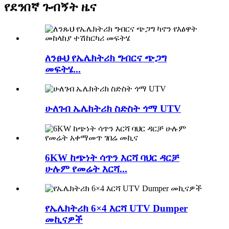
የደንበኛ ጉብኝት ዜና
ለንፁህ የኤሌክትሪክ ግብርና ጭጋግ
መፍትሄ...
ሁለገብ ኤሌክትሪክ ስድስት ጎማ UTV
6KW ከጭነት ሳጥን እርሻ ባህር ዳርቻ
ሁሉም የመሬት እርሻ...
የኤሌክትሪክ 6×4 እርሻ UTV Dumper
መኪናዎች