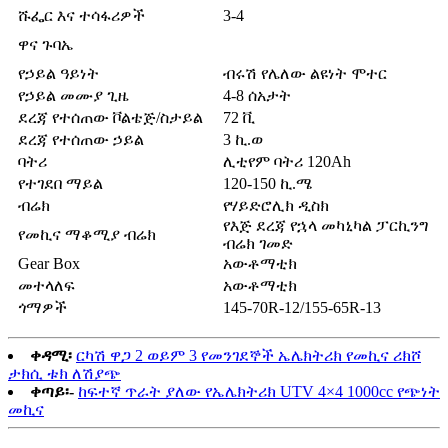
ሹፌር እና ተሳፋሪዎች
3-4
ዋና ጉባኤ
የኃይል ዓይነት
ብሩሽ የሌለው ልዩነት ሞተር
የኃይል መሙያ ጊዜ
4-8 ሰአታት
ደረጃ የተሰጠው ቮልቴጅ/ስታይል
72 ቪ
ደረጃ የተሰጠው ኃይል
3 ኪ.ወ
ባትሪ
ሊቲየም ባትሪ 120Ah
የተገደበ ማይል
120-150 ኪ.ሜ
ብሬክ
የሃይድሮሊክ ዲስክ
የእጅ ደረጃ የኋላ መካኒካል ፓርኪንግ
የመኪና ማቆሚያ ብሬክ
ብሬክ ገመድ
Gear Box
አውቶማቲክ
መተላለፍ
አውቶማቲክ
ጎማዎች
145-70R-12/155-65R-13
ቀዳሚ፡
ርካሽ ዋጋ 2 ወይም 3 የመንገደኞች ኤሌክትሪክ የመኪና ሪክሾ
ታክሲ ቱክ ለሽያጭ
ቀጣይ፡-
ከፍተኛ ጥራት ያለው የኤሌክትሪክ UTV 4×4 1000cc የጭነት
መኪና