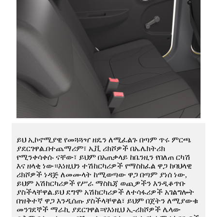
ይህ ኢኮኖሚያዊ የመጓጓዣ ዘዴን ለሚፈልጉ በጣም ጥሩ ምርጫ
ያደርገዋል.በተጨማሪም፣ ኢቪ ሪክሾዎች በኤሌክትሪክ
የሚንቀሳቀሱ ናቸው፣ ይህም በአጠቃላይ ከቤንዚን የበለጠ ርካሽ
እና ዘላቂ ነው።እነዚህን ተሽከርካሪዎች የማስከፈል ዋጋ ከባህላዊ
ሪክሾዎች ነዳጅ ለመሙላት ከሚወጣው ዋጋ በጣም ያነሰ ነው,
ይህም አሽከርካሪዎች የሥራ ማስኬጃ ወጪዎችን እንዲቆጥቡ
ያስችላቸዋል.ይህ ደግሞ አሽከርካሪዎች ለተሳፋሪዎች አገልግሎት
በዝቅተኛ ዋጋ እንዲሰጡ ያስችላቸዋል፣ ይህም በጀትን ለሚያውቁ
መንገደኞች ማራኪ ያደርገዋል።የእነዚህ ኢ-ሪክሾዎች ሌላው