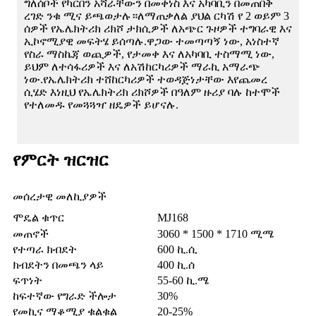
ግለሰቦች የካርበን አሻራቸውን በመቀነስ እና አካባቢን በመጠበቅ
ረገድ ንቁ ሚና ይጫወታሉ።ለማጠቃለል ያህል ርካሽ የ 2 ወይም 3
ሰዎች የኤሌክትሪክ ሪክሾ ታክሲዎች ለአጭር ጉዞዎች ተግባራዊ እና
ኢኮኖሚያዊ መፍትሄ ይሰጣሉ.ዋጋው ተመጣጣኝ ነው, አነስተኛ
የስራ ማስኬጃ ወጪዎች, የታመቀ እና ለአካባቢ ተስማሚ ነው,
ይህም ለተሳፋሪዎች እና ለአሽከርካሪዎች ማራኪ አማራጭ
ነው.የኤሌክትሪክ ተሸከርካሪዎች ተወዳጅነታቸው እየጨመረ
ሲሄድ እነዚህ የኤሌክትሪክ ሪክሾዎች በዓለም ዙሪያ ባሉ ከተሞች
የተለመዱ የመጓጓዣ ዘዴዎች ይሆናሉ.
የምርት ዝርዝር
መሰረታዊ መለኪያዎች
ሞዴል ቁጥር
MJ168
መጠኖች
3060 * 1500 * 1710 ሚሜ
የተጣራ ክብደት
600 ኪ.ሲ
ክብደትን በመጫን ላይ
400 ኪ.ሰ
ፍጥነት
55-60 ኪ.ሜ
ከፍተኛው የግራድ ችሎታ
30%
የመኪና ማቆሚያ ቁልቁል
20-25%