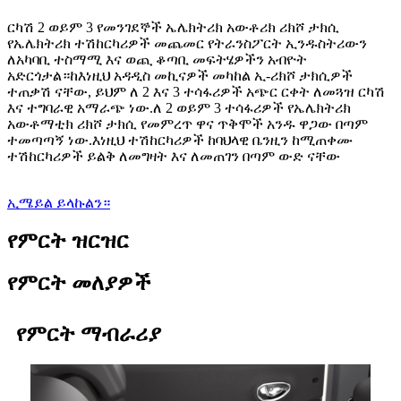
ርካሽ 2 ወይም 3 የመንገደኞች ኤሌክትሪክ አውቶሪክ ሪክሾ ታክሲ
የኤሌክትሪክ ተሽከርካሪዎች መጨመር የትራንስፖርት ኢንዱስትሪውን
ለአካባቢ ተስማሚ እና ወጪ ቆጣቢ መፍትሄዎችን አብዮት
አድርጎታል።ከእነዚህ አዳዲስ መኪናዎች መካከል ኢ-ሪክሾ ታክሲዎች
ተጠቃሽ ናቸው, ይህም ለ 2 እና 3 ተሳፋሪዎች አጭር ርቀት ለመጓዝ ርካሽ
እና ተግባራዊ አማራጭ ነው.ለ 2 ወይም 3 ተሳፋሪዎች የኤሌክትሪክ
አውቶማቲክ ሪክሾ ታክሲ የመምረጥ ዋና ጥቅሞች አንዱ ዋጋው በጣም
ተመጣጣኝ ነው.እነዚህ ተሽከርካሪዎች ከባህላዊ ቤንዚን ከሚጠቀሙ
ተሽከርካሪዎች ይልቅ ለመግዛት እና ለመጠገን በጣም ውድ ናቸው
ኢሜይል ይላኩልን።
የምርት ዝርዝር
የምርት መለያዎች
የምርት ማብራሪያ