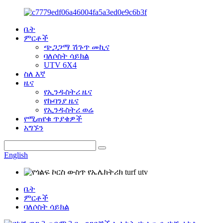
ቤት
ምርቶች
ጭጋጋማ ሽጉጥ መኪና
ባለሶስት ሳይክል
UTV 6X4
ስለ እኛ
ዜና
የኢንዱስትሪ ዜና
የኩባንያ ዜና
የኢንዱስትሪ ወሬ
የሚጠየቁ ጥያቄዎች
አግኙን
English
ቤት
ምርቶች
ባለሶስት ሳይክል