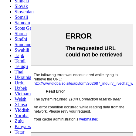
Sinhala
Slovak
Slovenian
Somali
Samoan
Scots Gaelic
Shona
Sindhi
Sundanese
Swahili
Tajik
Tamil
Telugu
Thai
Ukrainian
Urdu
Uzbek
Vietnamese
Welsh
Xhosa
Yiddish
Yoruba
Zulu
Kinyarwanda
Tatar