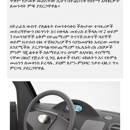
ጥቅም የታመቀ መጠናቸው ሲሆን በተጨናነቀ የከተማ አካባቢዎች
ለመንዳት ምቹ ያደርጋቸዋል።
በትራፊክ ውስጥ ያለልፋት የመንቀሳቀስ ችሎታው ተሳፋሪዎች
መድረሻቸውን በፍጥነት እና በቀላሉ መድረስ ይችላሉ።የ 2 ወይም
3 የመንገደኞች አቅም በተጨማሪም ትናንሽ ቡድኖች ጓደኞች
ወይም ቤተሰብ ብዙ ተሽከርካሪዎችን ሳያስመዘግቡ አብረው መጓዝ
እንደሚችሉ ያረጋግጣል።በተጨማሪም የኤሌክትሪክ ሪክሾዎች
ምንም ጎጂ ልቀቶች ስለማይፈጥሩ በጣም ለአካባቢ ተስማሚ
ናቸው.በዜሮ የጅራት ቧንቧ ልቀቶች የአየር ብክለትን እና የድምፅ
መጠንን ለመቀነስ ይረዳሉ, ይህም ለሥነ-ምህዳር ንቃተ-ህሊና ጥሩ
ምርጫ ያደርጋቸዋል.