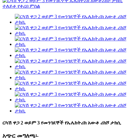
ርካሽ ዋጋ 2 ወይም 3 የመንገደኞች የኤሌክትሪክ አውቶ ሪክሾ ታክሲ
አጭር መግለጫ፡-