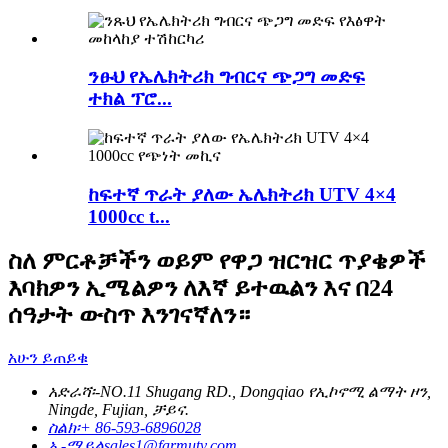
ንፁህ የኤሌክትሪክ ግብርና ጭጋግ መድፍ
ተክል ፕሮ...
ከፍተኛ ጥራት ያለው ኤሌክትሪክ UTV 4×4
1000cc t...
ስለ ምርቶቻችን ወይም የዋጋ ዝርዝር ጥያቄዎች
እባክዎን ኢሜልዎን ለእኛ ይተዉልን እና በ24
ሰዓታት ውስጥ እንገናኛለን።
አሁን ይጠይቁ
አድራሻ፡-
NO.11 Shugang RD., Dongqiao የኢኮኖሚ ልማት ዞን,
Ningde, Fujian, ቻይና.
ስልክ፡
+ 86-593-6896028
ኢ-ሜይል
sales1@farmutv.com