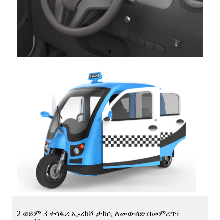
2 ወይም 3 ተሳፋሪ ኢ-ሪክሾ ታክሲ ለመውሰድ በመምረጥ፣