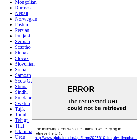
Mongolian
Burmese
Nepali
Norwegian
Pashto
Persian
Punjabi
Serbian
Sesotho
Sinhala
Slovak
Slovenian
Somali
Samoan
Scots Gaelic
Shona
Sindhi
Sundanese
Swahili
Tajik
Tamil
Telugu
Thai
Ukrainian
Urdu