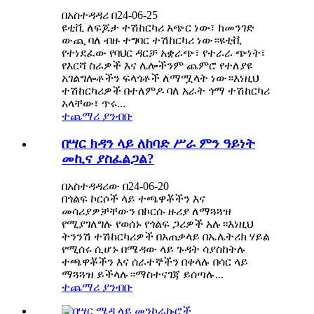
በአስተዳዳሪ በ24-06-25
ዩቲቪ ለፍጆታ ተሽከርካሪ አጭር ነው፣ ከመንገድ
ውጪ ባለ ብዙ ተግባር ተሽከርካሪ ነው።ዩቲቪ
የተነደፈው የባህር ዳርቻ አቋራጭ፣ የተራራ ጭነት፣
የእርሻ ስራዎች እና ሌሎችንም ጨምሮ የተለያዩ
አገልግሎቶችን ፍላጎቶች ለማሟላት ነው።እነዚህ
ተሽከርካሪዎች በተለምዶ ባለ አራት ጎማ ተሽከርካሪ
አላቸው፣ ጥሩ...
ተጨማሪ ያንብቡ
በሣር ክዳን ላይ ለከባድ ሥራ ምን ዓይነት
መኪና ያስፈልጋል?
በአስተዳዳሪው በ24-06-20
በጎልፍ ኮርሶች ላይ ተጫዋቾችን እና
መሳሪያዎቻቸውን በኮርሱ ዙሪያ ለማጓጓዝ
የሚያገለግሉ የወሰኑ የጎልፍ ጋሪዎች አሉ።እነዚህ
ትንንሽ ተሽከርካሪዎች በአጠቃላይ በኤሌትሪክ ሃይል
የሚሰሩ ሲሆኑ በሜዳው ላይ ጉዳት ሳያስከትሉ
ተጫዋቾችን እና ሰራተኞችን በቀላሉ በሳር ላይ
ማጓጓዝ ይችላሉ።ማስተናገጃ ይሰጣሉ...
ተጨማሪ ያንብቡ