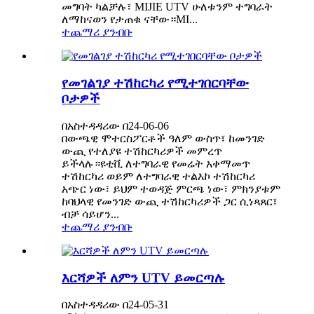
መግባት ካልቻሉ፣ MIJIE UTV ሁለቱንም ተግባራት
ለማከናወን የታጠቁ ናቸው።MI...
ተጨማሪ ያንብቡ
የመገልገያ ተሽከርካሪ የሚተገበርባቸው
ቦታዎች
በአስተዳዳሪው በ24-06-06
በውጫዊ ሞተርስፖርቶች ዓለም ውስጥ፣ ከመንገድ
ውጪ የተለያዩ ተሽከርካሪዎች መምረጥ
ይችላሉ።ዩቲቪ ለተግባራዊ የመሬት አቀማመጥ
ተሽከርካሪ ወይም ለተግባራዊ ተልእኮ ተሽከርካሪ
አጭር ነው፣ ይህም ተወዳጅ ምርጫ ነው፣ ምክንያቱም
ከባህላዊ የመንገድ ውጪ ተሽከርካሪዎች ጋር ሲነጻጸር፣
ብቻ ሳይሆን...
ተጨማሪ ያንብቡ
እርሻዎች ለምን UTV ይመርጣሉ
በአስተዳዳሪው በ24-05-31