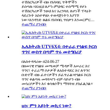
ተሽከርካሪዎች ብዙ የአካባቢ ጥቅሞችን
ይሰጣሉ።እነዚህ ለሥነ-ምህዳር ተስማሚ የሆኑ
ተሽከርካሪዎች ንፁህ እና አረንጓዴ ለሆነች ፕላኔት
ላደረጉት አስተዋፅኦ ተወዳጅነትን እያገኙ
ነው።አንዳንድ ቁልፍ የአካባቢ ጥበቃን እንመርምር…
ተጨማሪ ያንብቡ
ኤሌክትሪክ UTV6X4: በተራራ የጎልፍ ኮርስ
ጥገና ውስጥ በጣም ጥሩ መተግበሪያ
በአስተዳዳሪው በ24-06-27
በዘመናዊ የጎልፍ መጫወቻ ሜዳዎች አሠራር እና
ጥገና፣ ተራራማ ቦታዎች ለአስተዳደር እና ለጥገና
ቡድኖች ብዙ ፈተናዎችን ይፈጥራል።የጎልፍ ኮርስ
ጥገና ቀልጣፋ መጓጓዣን ብቻ ሳይሆን ብዙ
መሳሪያዎችን እና ቁሳቁሶችን ማጓጓዝ ያስፈልጋል።
ተጨማሪ ያንብቡ
utv ምን አይነት መኪና ነው?