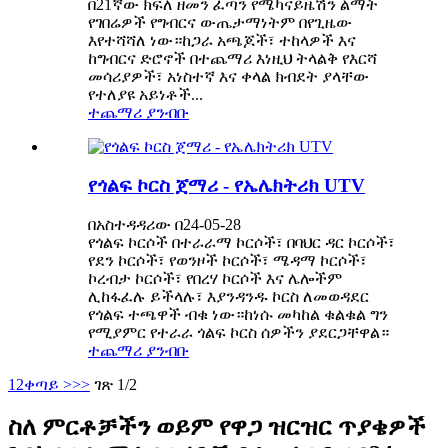
በ21ኛው ክፍለ ዘመን ፈጣን የሜካናይዜሽን ልማት
የገበሬዎች የግብርና ውጤታማነትም በየጊዜው
እየተሻሻለ ነው።ከጋራ አጫጆች፣ ተከላዎች እና
ከግብርና ድሮኖች በተጨማሪ እነዚህ ትላልቅ የእርሻ
መሳሪያዎች፣ አነስተኛ እና ቀላል ክብደት ያላቸው
የተለያዩ አይነቶች...
ተጨማሪ ያንብቡ
የጎልፍ ኮርስ ጀማሪ - የኤሌክትሪክ UTV
በአስተዳዳሪው በ24-05-28
የጎልፍ ኮርሶች በተራራማ ኮርሶች፣ በባህር ዳር ኮርሶች፣
የደን ኮርሶች፣ የወንዞች ኮርሶች፣ ሜዳማ ኮርሶች፣
ኮረብታ ኮርሶች፣ የበረሃ ኮርሶች እና ሌሎችም
ሊከፋፈሉ ይችላሉ፣ እያንዳንዱ ኮርስ ለመወዳደር
የጎልፍ ተጫዋች ብቁ ነው።ከነሱ መካከል ቁልቁል ግን
የሚያምር የተራራ ጎልፍ ኮርስ ሰዎችን ያደርጋቸዋል።
ተጨማሪ ያንብቡ
1
2
ቀጣይ >
>>
ገጽ 1/2
ስለ ምርቶቻችን ወይም የዋጋ ዝርዝር ጥያቄዎች