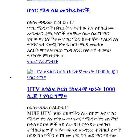
በሣር ሜዳ ላይ መንኮራኩሮች
በአስተዳዳሪው በ24-06-17
የሣር ሜዳዎች በቅርበት የተተከሉ እና የተከረከሙ
አጫጭር ቋሚ ሣሮች ያላቸው ሰው ሰራሽ ሣር
ናቸው።የዓለማቀፉ የሣር ሜዳ ከፍተኛው የእርሻ እና
የጥገና ቴክኖሎጂ በጎልፍ ኮርስ ሜዳ መወከል
አለበት።የጎልፍ ኮርስ ሜዳ እንደ ከፍተኛ ተወካይ
የሆነበት ምክንያት o...
ተጨማሪ ያንብቡ
UTV ለጎልፍ ኮርስ ፣ከፍተኛ ጭነት 1000
ኪ.ጂ ፣ የሳር ጎማ።
በአስተዳዳሪ በ24-06-11
MIJIE UTV ከባድ ሸክሞችን ለመሸከም እና የሣር
ሜዳዎችን እና የጎልፍ መጫወቻ ሜዳዎችን ጨምሮ
በተለያዩ ቦታዎች ላይ ለመጓዝ የተነደፉ ሁለገብ
ተሽከርካሪዎች ናቸው።እንደ አንዳንድ ተሽከርካሪዎች
ከባድ ሸክሞችን ሊሸከሙ ነገር ግን ወደ ሣር ሜዳው