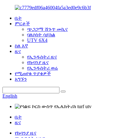
ቤት
ምርቶች
ጭጋጋማ ሽጉጥ መኪና
ባለሶስት ሳይክል
UTV 6X4
ስለ እኛ
ዜና
የኢንዱስትሪ ዜና
የኩባንያ ዜና
የኢንዱስትሪ ወሬ
የሚጠየቁ ጥያቄዎች
አግኙን
English
ቤት
ዜና
የኩባንያ ዜና