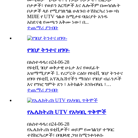
ቦታዎች፣ የወይን እርሻዎች እና ሌሎችም በመሳሰሉት
ቦታዎች ላይ የሚያገለግል ሁለገብ ተሽከርካሪ ነው።ከ
MIJIE የ UTV ጎልቶ ከሚታዩ ባህሪያት አንዱ
አስደናቂ የመጫን አቅሙ ነው፣ በ...
ተጨማሪ ያንብቡ
የገበያ ትንተና ዘገባ፡-
በአስተዳዳሪ በ24-06-28
የዩቲቪ ገበያ ወቅታዊ ሁኔታ እና የወደፊት
አዝማሚያዎች 1. የሪፖርት ርዕስ፡ የዩቲቪ ገበያ ትንተና
ዘገባ፡ የዩቲቪ አፕሊኬሽኖችን ማሰስ፣ የገበያ ብራንዶች
እና የግዢ ግምት ደን ፣ አትክልት እንክብካቤ ፣…
ተጨማሪ ያንብቡ
የኤሌክትሪክ UTV የአካባቢ ጥቅሞች
በአስተዳዳሪ በ24-06-28
የኤሌክትሪክ ዩቲቪዎች፣ ወይም የመገልገያ ተግባር
ተሸከርካሪዎች፣ በባህላዊ ጋዝ ከሚንቀሳቀሱ