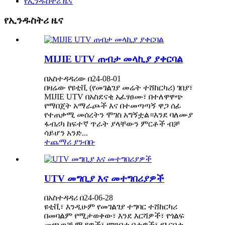
የኢንዱስትሪ ዜና
የኢንዱስትሪ ዜና
MIJIE UTV ጠብታ መላኪያ ያቀርባል
በአስተዳዳሪው በ24-08-01
በዛሬው የዩቲቪ (የመገልገያ መሬት ተሸከርካሪ) ገበያ፣
MIJIE UTV በአስደናቂ አፈፃፀሙ፣ በተለዋዋጭ
የማበጀት አማራጮች እና በተመጣጣኝ ዋጋ ሰፊ
የተጠቃሚ መሰረትን ሞገስ አግኝቷል።እንደ ባለሙያ
ፋብሪካ ከፍተኛ ጥራት ያላቸውን ምርቶች ብቻ
ሳይሆን አንድ...
ተጨማሪ ያንብቡ
UTV መግቢያ እና መተግበሪያዎች
በአስተዳዳሪ በ24-06-28
ዩቲቪ፣ እንዲሁም የመገልገያ ተግባር ተሸከርካሪ
በመባልም የሚታወቀው፣ እንደ እርሻዎች፣ የጎልፍ
መጫወቻ ሜዳዎች፣ የግንባታ ቦታዎች፣ የእርባታ