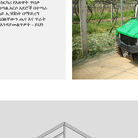
ከርካሪ የእጽዋት ጥበቃ
ጣል.አርሶ አደሮች በተጣራ
ላይ ኢንቨስት በማድረግ
እህልቸውን ጤና እና ጥራት
እንዳያመልጥዎት - ይህን