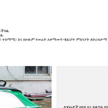
ይችላል.
ል.
ለማለፍ ተስማሚ፣ እና በሁሉም የመሬት አቀማመጥ ባህሪያት ምክንያት ለኮረብታ
ለገበሬዎች ዘላቂ እና ቀልጣፋ 