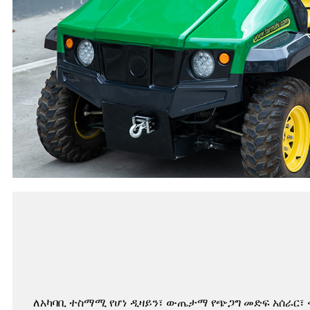
ለአካባቢ ተስማሚ የሆነ ዲዛይን፣ ውጤታማ የጭጋግ መድፍ አሰራር፣ ቀ