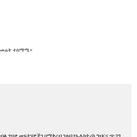
ማ መሬት ተስማሚ።
የሰብል ጥበቃ መፍትሄዎችን በማቅረብ ንፁህ የኤሌክትሪክ ግብርና ጭጋግ