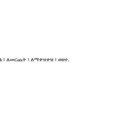
ል ፣ ለመርጨት ፣ ለማቀዝቀዝ ፣ ወዘተ.