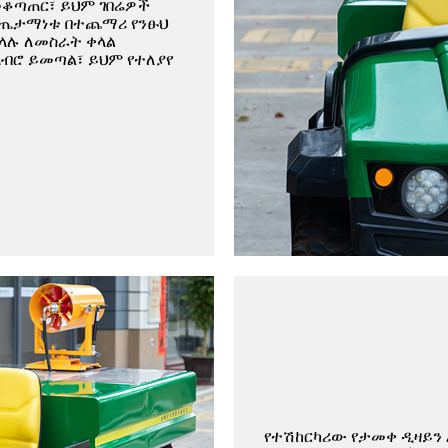
መቆጣጠር፣ ይህም ገበሬዎች
ውጤታማነቱ በተጨማሪ የንፁህ
ቀላሉ ለመስራት ቀላል
ብሮ ይመጣል፣ ይህም የተለያየ
የተሽከርካሪው የታመቀ ዲዛይን 