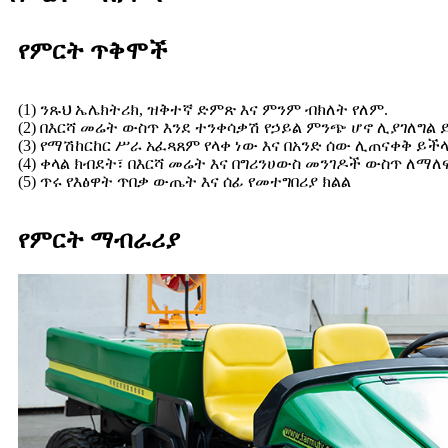
የምርት ጥቅሞች
(1) ንጹህ ኤሌክትሪክ, ዝቅተኛ ድምጽ እና ምንም ብክለት የለም.
(2) በእርሻ መሬት ውስጥ እንደ ተንቀሳቃሽ የኃይል ምንጭ ሆኖ ሊያገለግል 
(3) የማሽከርከር ሥራ አፈጻጸም የላቀ ነው እና በአንድ ሰው ሊጠናቀቅ ይችላ
(4) ቀላል ክብደት፣ በእርሻ መሬት እና በግሪንሀውስ መንገዶች ውስጥ 
(5) ጥሩ የእፅዋት ጥበቃ ውጤት እና ሰፊ የመተግበሪያ ክልል
የምርት ማብራሪያ