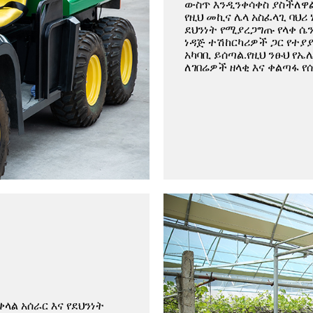
ውስጥ እንዲንቀሳቀስ ያስችለዋል
የዚህ መኪና ሌላ አስፈላጊ ባህሪ
ደህንነት የሚያረጋግጡ የላቀ ሴ
ነዳጅ ተሽከርካሪዎች ጋር የተያያ
አካባቢ ይሰጣል.የዚህ ንፁህ የ
ለገበሬዎች ዘላቂ እና ቀልጣፋ የ
ላል አሰራር እና የደህንነት