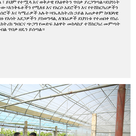
 ፣ ይህም የተሟላ እና ወቅታዊ የእፅዋትን ጥበቃ ያረጋግጣል።ደህንነት
 ነው።እንቅፋቶችን የሚለዩ እና የአርሶ አደሮችን እና የተሸከርካሪዎችን
ንሰሮች እና ካሜራዎች አሉት።የኤሌክትሪክ ኃይል አጠቃቀም ከባህላዊ
ዙ የእሳት አደጋዎችን ያስወግዳል, ለገበሬዎች ደህንነቱ የተጠበቀ የስራ
ኤሌክትሪክ ግብርና ጭጋግ የመድፍ እፅዋት መከላከያ ተሽከርካሪ መምጣት
ሰብል ጥበቃ ዘዴን ይሰጣል።