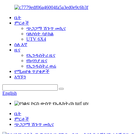
ቤት
ምርቶች
ጭጋጋማ ሽጉጥ መኪና
ባለሶስት ሳይክል
UTV 6X4
ስለ እኛ
ዜና
የኢንዱስትሪ ዜና
የኩባንያ ዜና
የኢንዱስትሪ ወሬ
የሚጠየቁ ጥያቄዎች
አግኙን
English
ቤት
ምርቶች
ጭጋጋማ ሽጉጥ መኪና