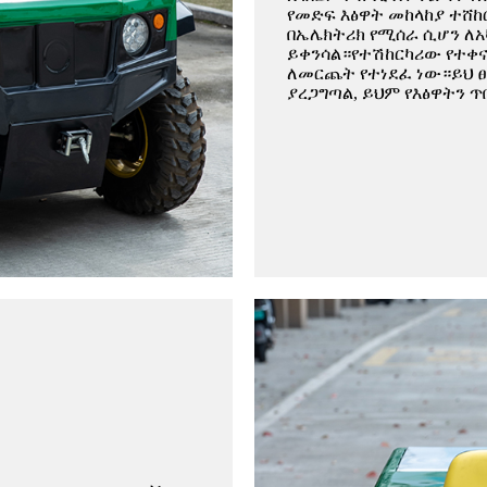
የመድፍ እፅዋት መከላከያ ተሸከ
በኤሌክትሪክ የሚሰራ ሲሆን ለአ
ይቀንሳል።የተሽከርካሪው የተቀና
ለመርጨት የተነደፈ ነው።ይህ ፀ
ያረጋግጣል, ይህም የእፅዋትን