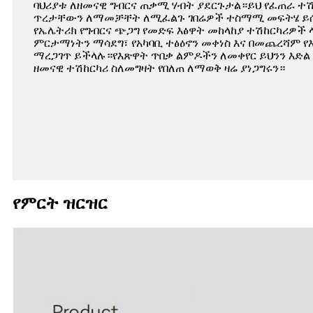
ባህሪያቱ ለዘመናዊ ግብርና ጠቃሚ ሃብት ያደርጉታል።ይህ የፈጠራ ተሽ
ጥረታቸውን ለማመቻቸት ለሚፈልጉ ገበሬዎች ተስማሚ መፍትሄ ይሰ
የኤሌትሪክ የግብርና ጭጋግ የመድፍ እፅዋት መከላከያ ተሽከርካሪዎች 
ምርታማነትን ማሳደግ፣ የአካባቢ ተፅዕኖን መቀነስ እና በመጨረሻም የ
ማረጋገጥ ይችላሉ።የእጽዋት ጥበቃ ልምዶችን ለመቀየር ይህንን እድል 
ዘመናዊ ተሽከርካሪ ስለመግዛት የበለጠ ለማወቅ ዛሬ ያነጋግሩን።
የምርት ዝርዝር