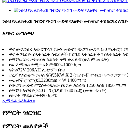
ንፁህ የኤሌክትሪክ ግብርና ጭጋግ መድፍ የእፅዋት መከላከያ ተሽከርካሪ ለሽ
አጭር መግለጫ፡-
ዋና ውቅር፡
ፀረ-አውሮፕላን የውሃ መድፍ፣ ጭጋግ መድፍ (30 ሜትር)፣ የሞ
ዋና ተግባራት፡-
በአትክልት ስፍራዎች ፣ በሻይ አትክልቶች ፣ በአትክልት ስ
የማሽከርከር ሁነታ፡
ባለ ስድስት ጎማ ድራይቭ (ሁሉም መሬት)
የውሃ ማጠራቀሚያ አቅም;
600--1000 ኪ.ግ
ባትሪ፡
72V 206AH ሊቲየም ባትሪ
ደረጃ የተሰጠው ኃይል (kW)
5KW X 2 (ድራይቭ ሞተር)፣ የውሃ ፓምፕ 3
መጠኖች (ሚሜ):
L3230mm × W 1400ሚሜ
የጭጋግ መድፍ የሚስተካከለው የከፍታ ክልል፡
ከ 1250 እስከ 1850 ሚ.ሜ
የማሽን ክብደት;
740 ኪ.ግ (ባዶ)፣ 1740 ኪ.ጂ (ሙሉ ጭነት)
የጽናት ማይል ርቀት
80 ኪ.ሜ
ኢሜይል ይላኩልን።
የምርት ዝርዝር
የምርት መለያዎች