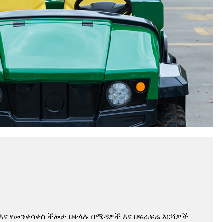
እና የመንቀሳቀስ ችሎታ በቀላሉ በሜዳዎች እና በፍራፍሬ እርሻዎች