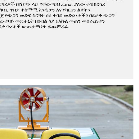
ርካሪዎች በሽያጭ ላይ ናቸው።ይህ ፈጠራ ያለው ተሽከርካሪ
ካባቢ ጥበቃ ተስማሚ እንዲሆን እና የካርበን ልቀትን
ጀ የጭጋግ መድፍ ስርዓት ፀረ ተባይ መድኃኒቶችን በደቃቅ ጭጋግ
ረ-ተባይ መድሐኒት በሰብል ላይ በእኩል መጠን መሰራጨቱን
 ጥበቃ ጥረቶች ውጤታማነት ይጨምራል.