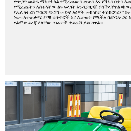
የጭጋግ መድፍ ማስተካከል የሚረጨውን መጠን እና የሽፋን ቦታን ለ
የሚረጩትን ለሰብላቸው ልዩ ፍላጎት እንዲያዘጋጁ ያስችላቸዋል።ከ
የኤሌክትሪክ ግብርና ጭጋግ መድፍ እፅዋት መከላከያ ተሽከርካሪም በ
ነው።ለተጠቃሚ ምቹ ቁጥጥሮች እና ሊታወቅ የሚችል በይነገጽ ጋር አ
የልምድ ደረጃ ላላቸው ገበሬዎች ተደራሽ ያደርገዋል።